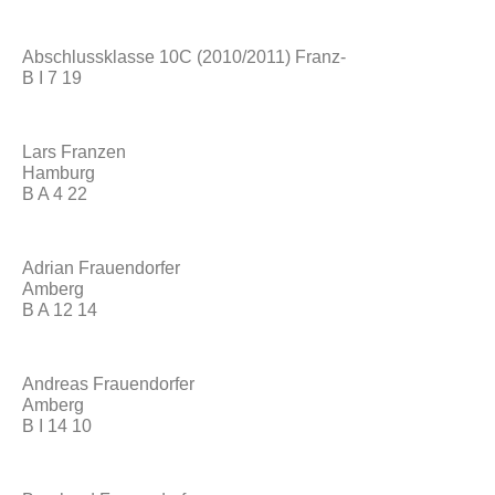
Abschlussklasse 10C (2010/2011) Franz-
B I 7 19
Lars Franzen
Hamburg
B A 4 22
Adrian Frauendorfer
Amberg
B A 12 14
Andreas Frauendorfer
Amberg
B I 14 10