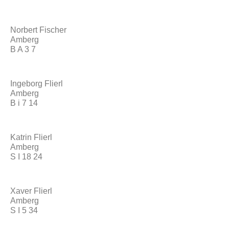
Norbert Fischer
Amberg
B A 3 7
Ingeborg Flierl
Amberg
B i 7 14
Katrin Flierl
Amberg
S I 18 24
Xaver Flierl
Amberg
S I 5 34