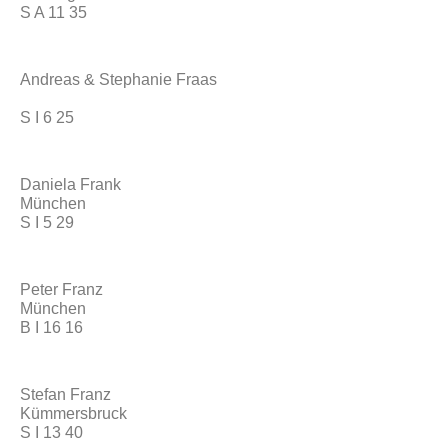
S A 11 35
Andreas & Stephanie Fraas
S I 6 25
Daniela Frank
München
S I 5 29
Peter Franz
München
B I 16 16
Stefan Franz
Kümmersbruck
S I 13 40