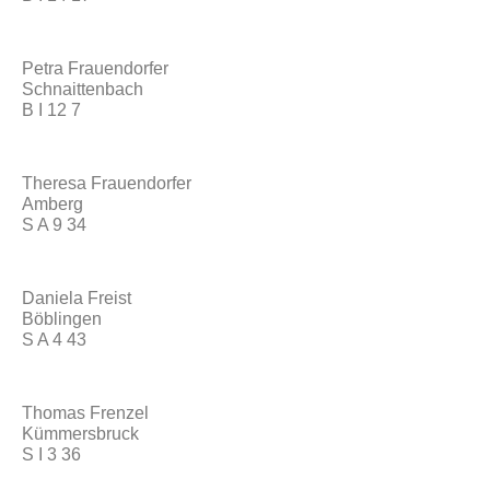
Petra Frauendorfer
Schnaittenbach
B I 12 7
Theresa Frauendorfer
Amberg
S A 9 34
Daniela Freist
Böblingen
S A 4 43
Thomas Frenzel
Kümmersbruck
S I 3 36