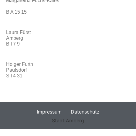
Margaretha Fuchs-Kales
B A 15 15
Laura Fürst
Amberg
B I 7 9
Holger Furth
Paulsdorf
S I 4 31
Impressum
Datenschutz
Stadt Amberg