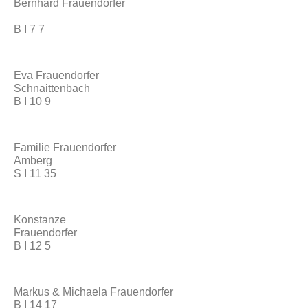
Bernhard Frauendorfer
B I 7 7
Eva Frauendorfer
Schnaittenbach
B I 10 9
Familie Frauendorfer
Amberg
S I 11 35
Konstanze
Frauendorfer
B I 12 5
Markus & Michaela Frauendorfer
B I 14 17