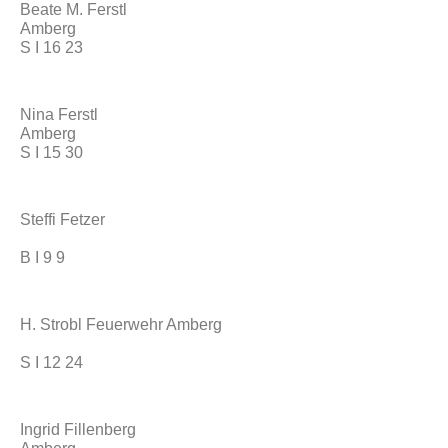
Beate M. Ferstl
Amberg
S I 16 23
Nina Ferstl
Amberg
S I 15 30
Steffi Fetzer
B I 9 9
H. Strobl Feuerwehr Amberg
S I 12 24
Ingrid Fillenberg