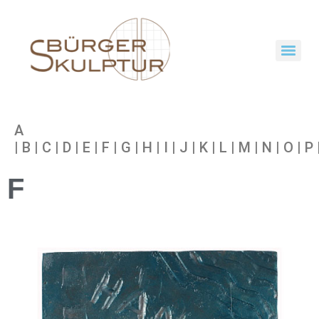
A
|
B
|
C
|
D
|
E
|
F
|
G
|
H
|
I
|
J
|
K
|
L
|
M
|
N
|
O
|
P
F