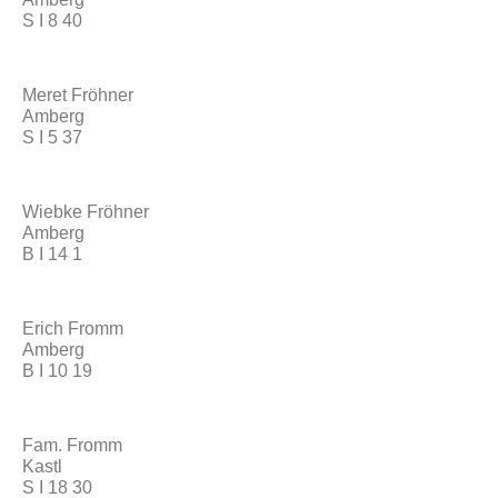
S I 8 40
Meret Fröhner
Amberg
S I 5 37
Wiebke Fröhner
Amberg
B I 14 1
Erich Fromm
Amberg
B I 10 19
Fam. Fromm
Kastl
S I 18 30