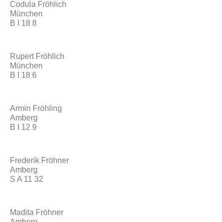
Codula Fröhlich
München
B I 18 8
Rupert Fröhlich
München
B I 18 6
Armin Fröhling
Amberg
B I 12 9
Frederik Fröhner
Amberg
S A 11 32
Madita Fröhner
Amberg